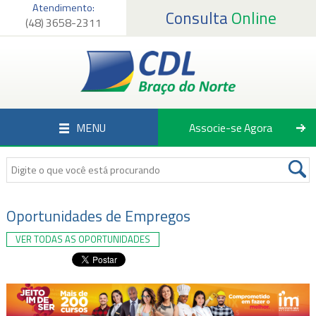
Atendimento:
Consulta
Online
(48) 3658-2311
Página Inicial
Institucional
Serviços
MENU
Associe-se Agora
Associados
Empregos
Notícias
Oportunidades de Empregos
VER TODAS AS OPORTUNIDADES
Fale Conosco
Associe-se Agora