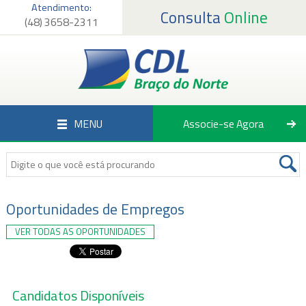
Atendimento:
Consulta
Online
(48) 3658-2311
Página Inicial
Institucional
Serviços
MENU
Associe-se Agora
Associados
Empregos
Notícias
Oportunidades de Empregos
VER TODAS AS OPORTUNIDADES
Fale Conosco
Candidatos Disponíveis
Associe-se Agora