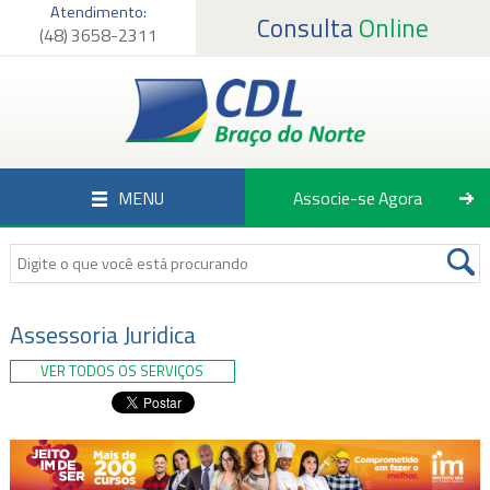
Atendimento:
Consulta
Online
(48) 3658-2311
Página Inicial
Institucional
Serviços
MENU
Associe-se Agora
Associados
Empregos
Notícias
Assessoria Juridica
VER TODOS OS SERVIÇOS
Fale Conosco
Associe-se Agora