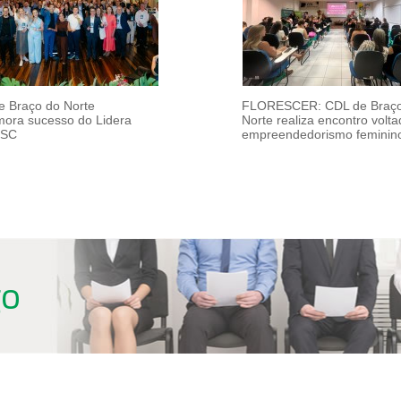
e Braço do Norte
FLORESCER: CDL de Braço
ora sucesso do Lidera
Norte realiza encontro volt
/SC
empreendedorismo feminin
go