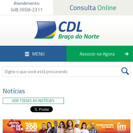
Atendimento:
Consulta
Online
(48) 3658-2311
Página Inicial
Institucional
Serviços
MENU
Associe-se Agora
Associados
Empregos
Notícias
Notícias
VER TODAS AS NOTÍCIAS
Fale Conosco
Associe-se Agora