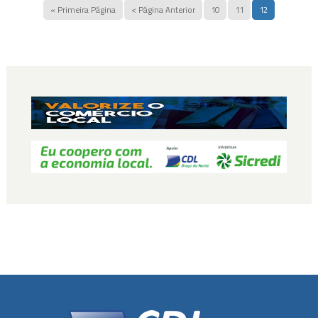
« Primeira Página
< Página Anterior
10
11
12