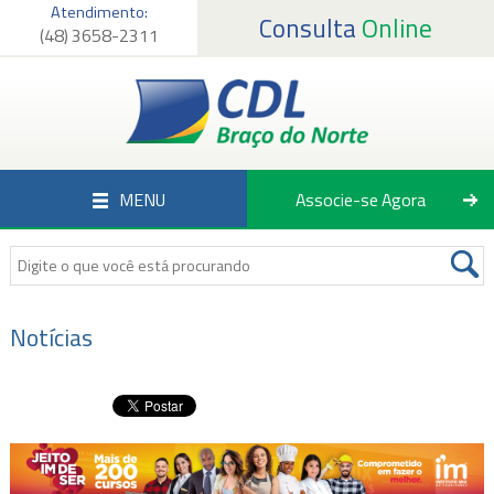
Atendimento:
Consulta
Online
(48) 3658-2311
Página Inicial
Institucional
Serviços
MENU
Associe-se Agora
Associados
Empregos
Notícias
Notícias
Fale Conosco
Associe-se Agora